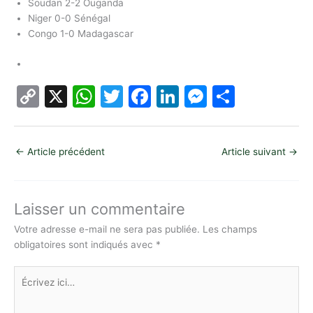
Soudan 2-2 Ouganda
Niger 0-0 Sénégal
Congo 1-0 Madagascar
C
X
W
T
F
Li
M
P
o
h
w
a
n
e
ar
p
at
itt
c
k
s
ta
←
Article précédent
Article suivant
→
y
s
er
e
e
s
g
Li
A
b
dI
e
er
n
p
o
n
n
Laisser un commentaire
k
p
o
g
Votre adresse e-mail ne sera pas publiée.
Les champs
obligatoires sont indiqués avec
*
k
er
Écrivez
ici…