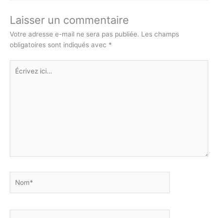
Li
A
b
dI
e
er
n
p
o
n
n
Laisser un commentaire
k
p
o
g
Votre adresse e-mail ne sera pas publiée.
Les champs
obligatoires sont indiqués avec
*
k
er
Écrivez
ici…
Nom*
E-