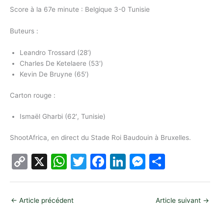
Score à la 67e minute : Belgique 3-0 Tunisie
Buteurs :
Leandro Trossard (28′)
Charles De Ketelaere (53′)
Kevin De Bruyne (65′)
Carton rouge :
Ismaël Gharbi (62′, Tunisie)
ShootAfrica, en direct du Stade Roi Baudouin à Bruxelles.
C
X
W
T
F
Li
M
P
o
h
w
a
n
e
ar
p
at
itt
c
k
s
ta
←
Article précédent
Article suivant
→
y
s
er
e
e
s
g