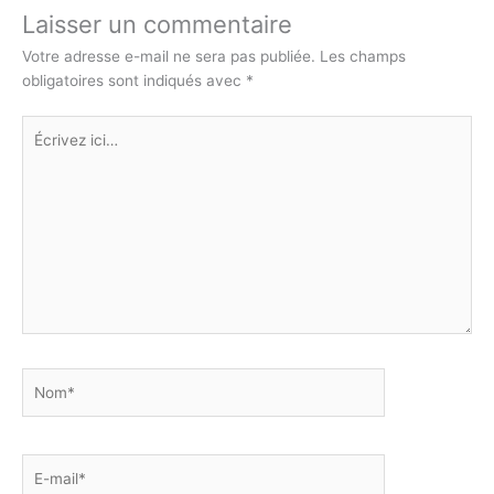
n
p
o
n
n
Laisser un commentaire
k
p
o
g
Votre adresse e-mail ne sera pas publiée.
Les champs
obligatoires sont indiqués avec
*
k
er
Écrivez
ici…
Nom*
E-
mail*