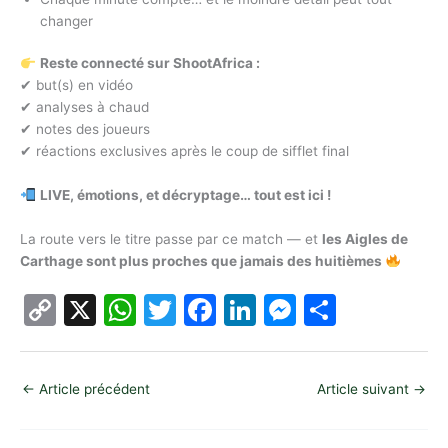
changer
Reste connecté sur ShootAfrica :
✔ but(s) en vidéo
✔ analyses à chaud
✔ notes des joueurs
✔ réactions exclusives après le coup de sifflet final
LIVE, émotions, et décryptage… tout est ici !
La route vers le titre passe par ce match — et
les Aigles de
Carthage sont plus proches que jamais des huitièmes
C
X
W
T
F
Li
M
P
o
h
w
a
n
e
ar
p
at
itt
c
k
s
ta
←
Article précédent
Article suivant
→
y
s
er
e
e
s
g
Li
A
b
dI
e
er