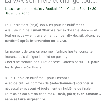
La VAR s’en mêle et change tout…
Laisser un commentaire
/
Football
/ Par
Yassine Bouali
/
30
décembre 2025
La Tunisie tient (déjà) son billet pour les huitièmes !
À la 39e minute,
Ismail Gherbi
a fait exploser le stade — et
tout un pays — en transformant un penalty décisif, obtenu et
confirmé après intervention de la VAR
.
Un moment de tension énorme : l’arbitre hésite, consulte
l’écran… puis désigne le point de penalty.
Gherbi ne tremble pas. Filet opposé. Gardien battu.
1–0 pour
les Aigles de Carthage.
➤ La Tunisie en huitième… pour l’instant !
Avec ce but, les hommes de
[sélectionneur]
(corriger si
nécessaire) passent virtuellement en huitième de finale.
La mission est simple désormais :
tenir, gérer, tuer le match…
sans se faire surprendre
.