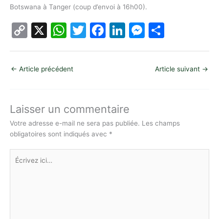
Botswana à Tanger (coup d’envoi à 16h00).
C
X
W
T
F
Li
M
P
o
h
w
a
n
e
ar
p
at
itt
c
k
s
ta
←
Article précédent
Article suivant
→
y
s
er
e
e
s
g
Li
A
b
dI
e
er
n
p
o
n
n
Laisser un commentaire
k
p
o
g
Votre adresse e-mail ne sera pas publiée.
Les champs
obligatoires sont indiqués avec
*
k
er
Écrivez
ici…