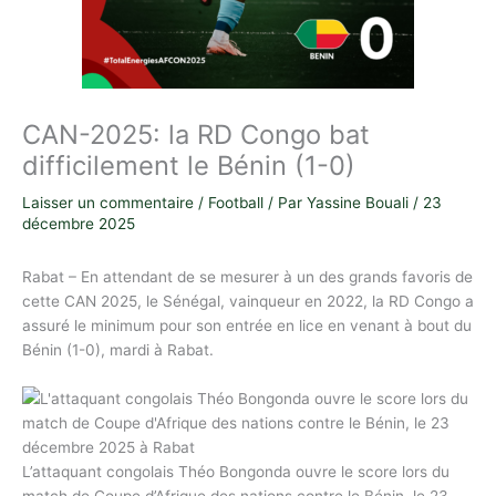
CAN-2025: la RD Congo bat
difficilement le Bénin (1-0)
Laisser un commentaire
/
Football
/ Par
Yassine Bouali
/
23
décembre 2025
Rabat – En attendant de se mesurer à un des grands favoris de
cette CAN 2025, le Sénégal, vainqueur en 2022, la RD Congo a
assuré le minimum pour son entrée en lice en venant à bout du
Bénin (1-0), mardi à Rabat.
L’attaquant congolais Théo Bongonda ouvre le score lors du
match de Coupe d’Afrique des nations contre le Bénin, le 23