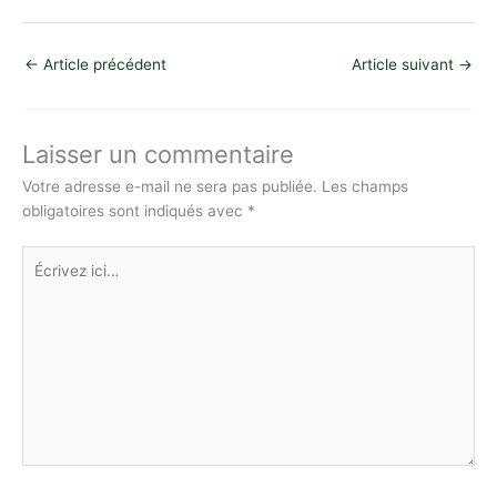
o
h
w
a
n
e
ar
p
at
itt
c
k
s
ta
←
Article précédent
Article suivant
→
y
s
er
e
e
s
g
Li
A
b
dI
e
er
n
p
o
n
n
Laisser un commentaire
k
p
o
g
Votre adresse e-mail ne sera pas publiée.
Les champs
obligatoires sont indiqués avec
*
k
er
Écrivez
ici…