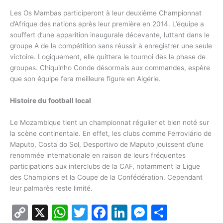
Les Os Mambas participeront à leur deuxième Championnat
d’Afrique des nations après leur première en 2014. L’équipe a
souffert d’une apparition inaugurale décevante, luttant dans le
groupe A de la compétition sans réussir à enregistrer une seule
victoire. Logiquement, elle quittera le tournoi dès la phase de
groupes. Chiquinho Conde désormais aux commandes, espère
que son équipe fera meilleure figure en Algérie.
Histoire du football local
Le Mozambique tient un championnat régulier et bien noté sur
la scène continentale. En effet, les clubs comme Ferroviário de
Maputo, Costa do Sol, Desportivo de Maputo jouissent d’une
renommée internationale en raison de leurs fréquentes
participations aux interclubs de la CAF, notamment la Ligue
des Champions et la Coupe de la Confédération. Cependant
leur palmarès reste limité.
C
X
W
T
F
Li
M
P