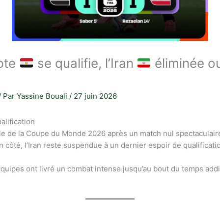
pte
se qualifie, l’Iran
éliminée o
/ Par
Yassine Bouali
/
27 juin 2026
alification
nale de la Coupe du Monde 2026 après un match nul spectaculaire
 côté, l’Iran reste suspendue à un dernier espoir de qualificati
uipes ont livré un combat intense jusqu’au bout du temps additi