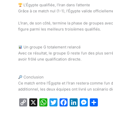
L’Égypte qualifiée, l’Iran dans l’attente
Grâce à ce match nul (1-1), l’Égypte valide officiell
L’Iran, de son côté, termine la phase de groupes avec
figure parmi les meilleurs troisièmes qualifiés.
Un groupe G totalement relancé
Avec ce résultat, le groupe G reste l’un des plus ser
avoir frôlé une qualification directe.
Conclusion
Ce match entre l’Égypte et l’Iran restera comme l’u
additionnel, les deux équipes ont livré un scénario
C
X
W
T
F
Li
M
P
o
h
w
a
n
e
ar