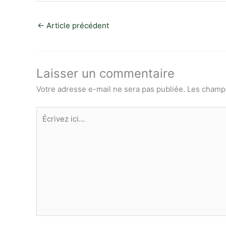
p
at
itt
c
k
s
ta
y
s
er
e
e
s
g
←
Article précédent
Li
A
b
dI
e
er
n
p
o
n
n
k
p
o
g
Laisser un commentaire
k
er
Votre adresse e-mail ne sera pas publiée.
Les champs
Écrivez
ici…