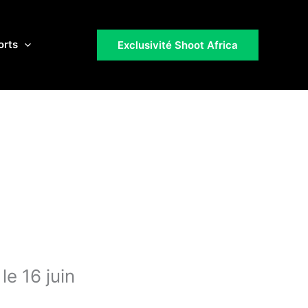
orts
Exclusivité Shoot Africa
e 16 juin