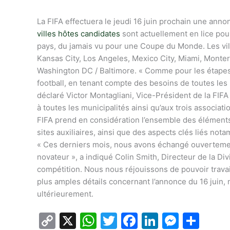
La FIFA effectuera le jeudi 16 juin prochain une an
villes hôtes candidates
sont actuellement en lice pour
pays, du jamais vu pour une Coupe du Monde. Les vill
Kansas City, Los Angeles, Mexico City, Miami, Monter
Washington DC / Baltimore. « Comme pour les étapes 
football, en tenant compte des besoins de toutes les
déclaré Victor Montagliani, Vice-Président de la FIFA 
à toutes les municipalités ainsi qu’aux trois associat
FIFA prend en considération l’ensemble des éléments 
sites auxiliaires, ainsi que des aspects clés liés no
« Ces derniers mois, nous avons échangé ouvertement
novateur », a indiqué Colin Smith, Directeur de la Di
compétition. Nous nous réjouissons de pouvoir travai
plus amples détails concernant l’annonce du 16 juin,
ultérieurement.
C
X
W
T
F
Li
M
P