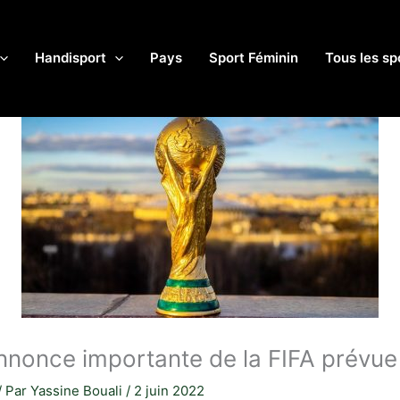
Handisport
Pays
Sport Féminin
Tous les sp
once importante de la FIFA prévue l
/ Par
Yassine Bouali
/
2 juin 2022