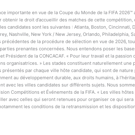
nonce importante en vue de la Coupe du Monde de la FIFA 2026™
 obtenir le droit d’accueillir des matches de cette compétition,
es candidates sont les suivantes : Atlanta, Boston, Cincinnati,
rey, Nashville, New York / New Jersey, Orlando, Philadelphia, S
précédentes de la procédure de sélection en vue de 2026, toute
 parties prenantes concernées. Nous entendons poser les bases 
et Président de la CONCACAF. « Pour leur travail et la passion q
ions organisatrices. » Les stades constituent naturellement une 
présentés par chaque ville hôte candidate, qui sont de nature 
tamment au développement durable, aux droits humains, à l’hérita
 avec les villes candidates sur différents sujets. Nous somme
vision Compétitions et Événements de la FIFA. « Les villes hôtes 
ller avec celles qui seront retenues pour organiser ce qui sera
 notamment les conditions de la retransmission et les disposit