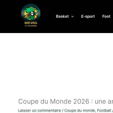
Aller
au
contenu
Basket
E-sport
Foot
Coupe du Monde 2026 : une ann
Laisser un commentaire
/
Coupe du monde
,
Football