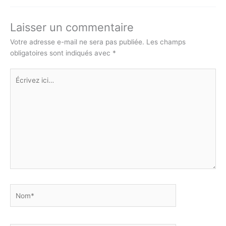
Li
A
b
dI
e
er
n
p
o
n
n
Laisser un commentaire
k
p
o
g
Votre adresse e-mail ne sera pas publiée.
Les champs
obligatoires sont indiqués avec
*
k
er
Écrivez
ici…
Nom*