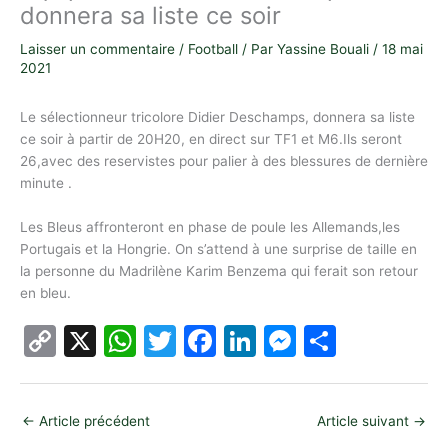
donnera sa liste ce soir
Laisser un commentaire
/
Football
/ Par
Yassine Bouali
/
18 mai
2021
Le sélectionneur tricolore Didier Deschamps, donnera sa liste
ce soir à partir de 20H20, en direct sur TF1 et M6.Ils seront
26,avec des reservistes pour palier à des blessures de dernière
minute .
Les Bleus affronteront en phase de poule les Allemands,les
Portugais et la Hongrie. On s’attend à une surprise de taille en
la personne du Madrilène Karim Benzema qui ferait son retour
en bleu.
C
X
W
T
F
Li
M
P
o
h
w
a
n
e
ar
p
at
itt
c
k
s
ta
←
Article précédent
Article suivant
→
y
s
er
e
e
s
g