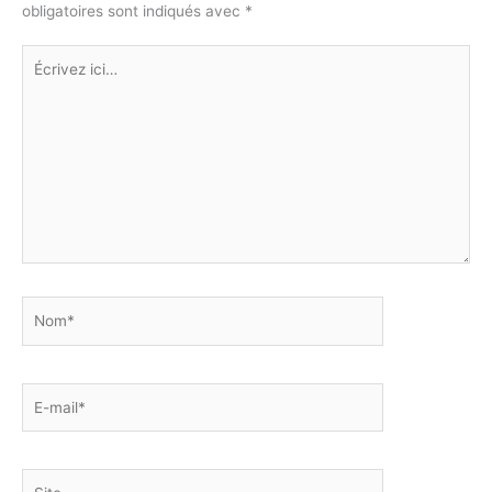
obligatoires sont indiqués avec
*
k
er
Écrivez
ici…
Nom*
E-
mail*
Site