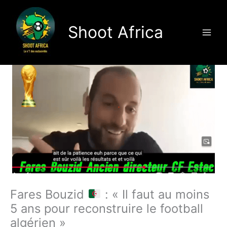
Aller
au
Shoot Africa
contenu
Fares Bouzid
: « Il faut au moins
5 ans pour reconstruire le football
algérien »