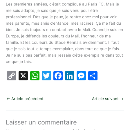
Les premières années, c’était compliqué au Paris FC. Mais je
me suis adapté, je sais que je suis venu pour être
professionnel. Dès que je peux, je rentre chez moi pour voir
mes parents, mes amis d’enfance, mes racines. Ça me fait du
bien. Je suis toujours en contact avec le Mali. Quand je suis en
Europe, je défends les couleurs du Mali, l’honneur de ma
famille. Et les couleurs du Stade Rennais évidemment. Il faut
que je sois tout le temps exemplaire, dans tout ce que je fais.
Je ne suis pas parfait, mais j’essaie d’être exemplaire dans tout
ce que je fais.
C
X
W
T
F
Li
M
P
o
h
w
a
n
e
ar
p
at
itt
c
k
s
ta
←
Article précédent
Article suivant
→
y
s
er
e
e
s
g
Li
A
b
dI
e
er
n
p
o
n
n
Laisser un commentaire