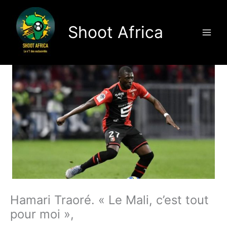
Aller
au
Shoot Africa
contenu
Hamari Traoré. « Le Mali, c’est tout
pour moi »,