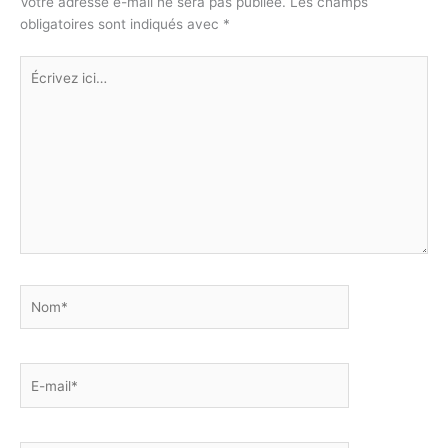
k
p
o
g
Votre adresse e-mail ne sera pas publiée.
Les champs
obligatoires sont indiqués avec
*
k
er
Écrivez
ici…
Nom*
E-
mail*