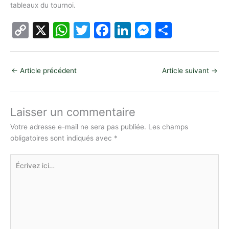
tableaux du tournoi.
C
X
W
T
F
Li
M
P
o
h
w
a
n
e
ar
p
at
itt
c
k
s
ta
←
Article précédent
Article suivant
→
y
s
er
e
e
s
g
Li
A
b
dI
e
er
n
p
o
n
n
Laisser un commentaire
k
p
o
g
Votre adresse e-mail ne sera pas publiée.
Les champs
obligatoires sont indiqués avec
*
k
er
Écrivez
ici…