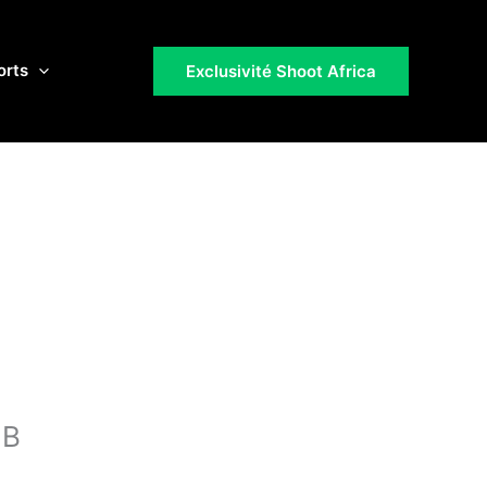
orts
Exclusivité Shoot Africa
 B