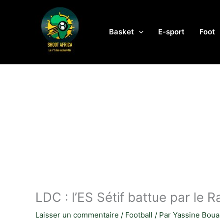
Aller
au
contenu
Basket
E-sport
Foot
LDC : l’ES Sétif battue par le 
Laisser un commentaire
/
Football
/ Par
Yassine Boua