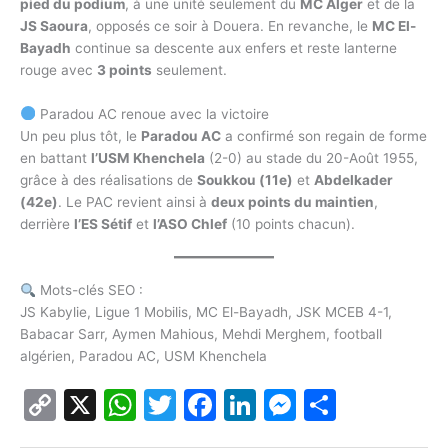
pied du podium
, à une unité seulement du
MC Alger
et de la
JS Saoura
, opposés ce soir à Douera. En revanche, le
MC El-
Bayadh
continue sa descente aux enfers et reste lanterne
rouge avec
3 points
seulement.
Paradou AC renoue avec la victoire
Un peu plus tôt, le
Paradou AC
a confirmé son regain de forme
en battant
l’USM Khenchela
(2-0) au stade du 20-Août 1955,
grâce à des réalisations de
Soukkou (11e)
et
Abdelkader
(42e)
. Le PAC revient ainsi à
deux points du maintien
,
derrière
l’ES Sétif
et
l’ASO Chlef
(10 points chacun).
Mots-clés SEO :
JS Kabylie, Ligue 1 Mobilis, MC El-Bayadh, JSK MCEB 4-1,
Babacar Sarr, Aymen Mahious, Mehdi Merghem, football
algérien, Paradou AC, USM Khenchela
C
X
W
T
F
Li
M
P
o
h
w
a
n
e
ar