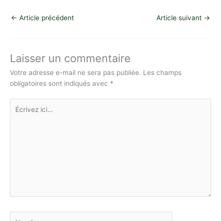
p
at
itt
c
k
s
ta
←
Article précédent
Article suivant
→
y
s
er
e
e
s
g
Li
A
b
dI
e
er
n
p
o
n
n
Laisser un commentaire
k
p
o
g
Votre adresse e-mail ne sera pas publiée.
Les champs
obligatoires sont indiqués avec
*
k
er
Écrivez
ici…
Nom*