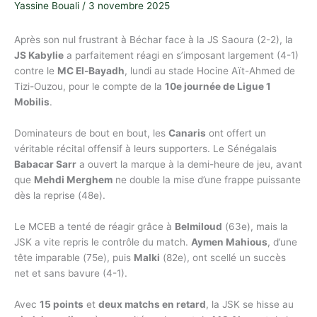
Yassine Bouali
/
3 novembre 2025
Après son nul frustrant à Béchar face à la JS Saoura (2-2), la
JS Kabylie
a parfaitement réagi en s’imposant largement (4-1)
contre le
MC El-Bayadh
, lundi au stade Hocine Aït-Ahmed de
Tizi-Ouzou, pour le compte de la
10e journée de Ligue 1
Mobilis
.
Dominateurs de bout en bout, les
Canaris
ont offert un
véritable récital offensif à leurs supporters. Le Sénégalais
Babacar Sarr
a ouvert la marque à la demi-heure de jeu, avant
que
Mehdi Merghem
ne double la mise d’une frappe puissante
dès la reprise (48e).
Le MCEB a tenté de réagir grâce à
Belmiloud
(63e), mais la
JSK a vite repris le contrôle du match.
Aymen Mahious
, d’une
tête imparable (75e), puis
Malki
(82e), ont scellé un succès
net et sans bavure (4-1).
Avec
15 points
et
deux matchs en retard
, la JSK se hisse au