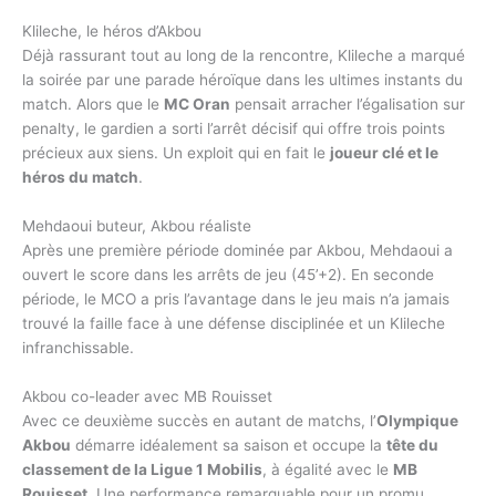
Klileche, le héros d’Akbou
Déjà rassurant tout au long de la rencontre, Klileche a marqué
la soirée par une parade héroïque dans les ultimes instants du
match. Alors que le
MC Oran
pensait arracher l’égalisation sur
penalty, le gardien a sorti l’arrêt décisif qui offre trois points
précieux aux siens. Un exploit qui en fait le
joueur clé et le
héros du match
.
Mehdaoui buteur, Akbou réaliste
Après une première période dominée par Akbou, Mehdaoui a
ouvert le score dans les arrêts de jeu (45’+2). En seconde
période, le MCO a pris l’avantage dans le jeu mais n’a jamais
trouvé la faille face à une défense disciplinée et un Klileche
infranchissable.
Akbou co-leader avec MB Rouisset
Avec ce deuxième succès en autant de matchs, l’
Olympique
Akbou
démarre idéalement sa saison et occupe la
tête du
classement de la Ligue 1 Mobilis
, à égalité avec le
MB
Rouisset
. Une performance remarquable pour un promu