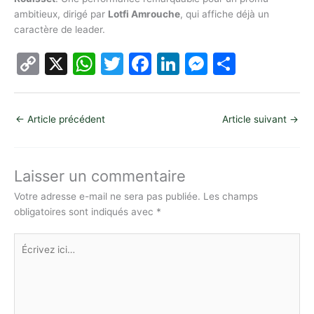
ambitieux, dirigé par
Lotfi Amrouche
, qui affiche déjà un
caractère de leader.
C
X
W
T
F
Li
M
P
o
h
w
a
n
e
ar
p
at
itt
c
k
s
ta
←
Article précédent
Article suivant
→
y
s
er
e
e
s
g
Li
A
b
dI
e
er
n
p
o
n
n
Laisser un commentaire
k
p
o
g
Votre adresse e-mail ne sera pas publiée.
Les champs
obligatoires sont indiqués avec
*
k
er
Écrivez
ici…