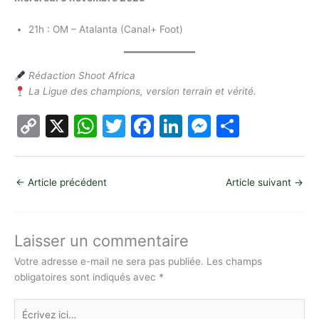
21h : OM – Atalanta (Canal+ Foot)
Rédaction Shoot Africa
La Ligue des champions, version terrain et vérité.
C
X
W
T
F
Li
M
P
o
h
w
a
n
e
ar
p
at
itt
c
k
s
ta
←
Article précédent
Article suivant
→
y
s
er
e
e
s
g
Li
A
b
dI
e
er
n
p
o
n
n
Laisser un commentaire
k
p
o
g
Votre adresse e-mail ne sera pas publiée.
Les champs
obligatoires sont indiqués avec
*
k
er
Écrivez