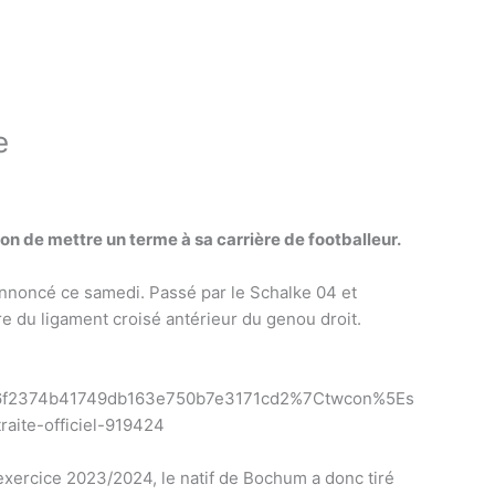
e
ion de mettre un terme à sa carrière de footballeur.
 annoncé ce samedi. Passé par le Schalke 04 et
ture du ligament croisé antérieur du genou droit.
f2374b41749db163e750b7e3171cd2%7Ctwcon%5Es
ite-officiel-919424
’exercice 2023/2024, le natif de Bochum a donc tiré