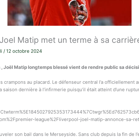
Joel Matip met un terme à sa carrièr
li
/
12 octobre 2024
s , Joël Matip longtemps blessé vient de rendre public sa décis
s crampons au placard. Le défenseur central l’a officiellement
 saison dernière à l’infirmerie puisqu’il était atteint d’une rup
7Ctwterm%5E1845027925353173444%7Ctwgr%5Ed762573cb6
%2Fpremier-league%2Fliverpool-joel-matip-annonce-sa-retra
uveler son bail dans le Merseyside. Sans club depuis la fin de l