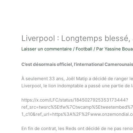
Liverpool : Longtemps blessé, 
Laisser un commentaire
/
Football
/ Par
Yassine Boua
C’est désormais officiel, l’international Camerounai
À seulement 33 ans, Joël Matip a décidé de ranger le
Liverpool, le lion indomptable a passé une partie de la
https://x.com/LFC/status/1845027925353173444?
ref_src=twsrc%5Etfw%7Ctwcamp%5Etweetembed%
1_c10&ref_url=https%3A%2F%2Fwww.onzemondial.com
En fin de contrat, les Reds ont décidé de ne pas reno