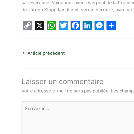
sa révérence. Vainqueur avec Liverpool de la Premie
de Jürgen Klopp tant il était serein derrière, avec Virg
C
X
W
T
F
Li
M
P
o
h
w
a
n
e
ar
p
at
itt
c
k
s
ta
y
s
er
e
e
s
g
←
Article précédent
Li
A
b
dI
e
er
n
p
o
n
n
k
p
o
g
Laisser un commentaire
k
er
Votre adresse e-mail ne sera pas publiée.
Les champs
Écrivez
ici…