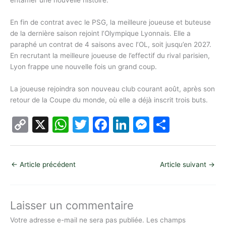
entamer une nouvelle histoire.
En fin de contrat avec le PSG, la meilleure joueuse et buteuse
de la dernière saison rejoint l’Olympique Lyonnais. Elle a
paraphé un contrat de 4 saisons avec l’OL, soit jusqu’en 2027.
En recrutant la meilleure joueuse de l’effectif du rival parisien,
Lyon frappe une nouvelle fois un grand coup.
La joueuse rejoindra son nouveau club courant août, après son
retour de la Coupe du monde, où elle a déjà inscrit trois buts.
C
X
W
T
F
Li
M
P
o
h
w
a
n
e
ar
p
at
itt
c
k
s
ta
←
Article précédent
Article suivant
→
y
s
er
e
e
s
g
Li
A
b
dI
e
er
n
p
o
n
n
Laisser un commentaire
k
p
o
g
Votre adresse e-mail ne sera pas publiée.
Les champs