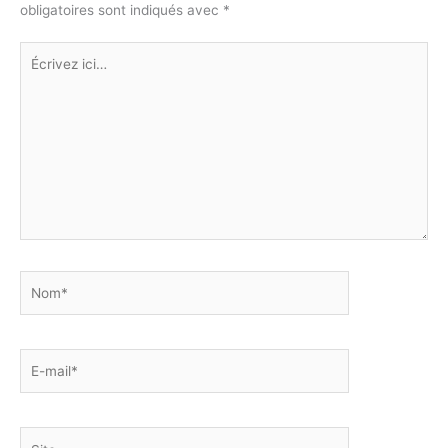
obligatoires sont indiqués avec
*
k
er
Écrivez
ici…
Nom*
E-
mail*
Site