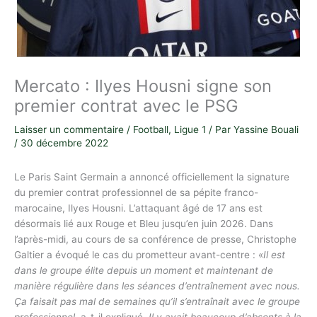
Mercato : Ilyes Housni signe son
premier contrat avec le PSG
Laisser un commentaire
/
Football
,
Ligue 1
/ Par
Yassine Bouali
/
30 décembre 2022
Le Paris Saint Germain a annoncé officiellement la signature
du premier contrat professionnel de sa pépite franco-
marocaine, Ilyes Housni. L’attaquant âgé de 17 ans est
désormais lié aux Rouge et Bleu jusqu’en juin 2026. Dans
l’après-midi, au cours de sa conférence de presse, Christophe
Galtier a évoqué le cas du prometteur avant-centre : «
Il est
dans le groupe élite depuis un moment et maintenant de
manière régulière dans les séances d’entraînement avec nous.
Ça faisait pas mal de semaines qu’il s’entraînait avec le groupe