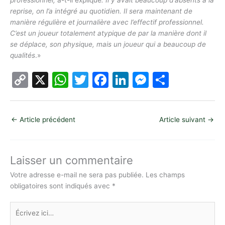
professionnel,
a-t-il expliqué
. Il y avait beaucoup d’absents à la
reprise, on l’a intégré au quotidien. Il sera maintenant de
manière régulière et journalière avec l’effectif professionnel.
C’est un joueur totalement atypique de par la manière dont il
se déplace, son physique, mais un joueur qui a beaucoup de
qualités
.»
C
X
W
T
F
Li
M
P
o
h
w
a
n
e
ar
p
at
itt
c
k
s
ta
←
Article précédent
Article suivant
→
y
s
er
e
e
s
g
Li
A
b
dI
e
er
n
p
o
n
n
Laisser un commentaire
k
p
o
g
Votre adresse e-mail ne sera pas publiée.
Les champs
obligatoires sont indiqués avec
*
k
er
Écrivez
ici…