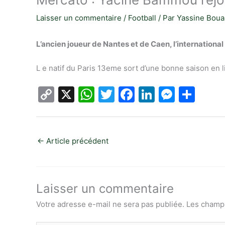
Laisser un commentaire
/
Football
/ Par
Yassine Boua
L’ancien joueur de Nantes et de Caen, l’internation
L e natif du Paris 13eme sort d’une bonne saison en 
C
X
W
T
F
Li
M
P
o
h
w
a
n
e
ar
p
at
itt
c
k
s
ta
y
s
er
e
e
s
g
←
Article précédent
Li
A
b
dI
e
er
n
p
o
n
n
k
p
o
g
Laisser un commentaire
k
er
Votre adresse e-mail ne sera pas publiée.
Les champs