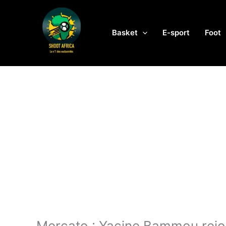
Aller
au
contenu
Basket
E-sport
Foot
Mercato : Yacine Bammou rejoi