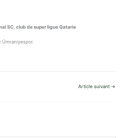
amal SC
,
club de super ligue Qatarie
ec Ümraniyespor.
Article suivant
→