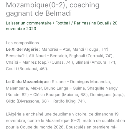
Mozambique(0-2), coaching
gagnant de Belmadi
Laisser un commentaire
/
Football
/ Par
Yassine Bouali
/
20
novembre 2023
Les compositions
Le XI de l’Algérie :
Mandréa – Atal, Mandi (Tougai, 14′),
Bensebaïni, Aït Nouri – Bentaleb, Feghouli (Zerrouki, 74′),
Chaïbi – Mahrez (cap.) (Ounas, 74′), Slimani (Amoura, 17′),
Gouiri (Boudaoui, 46′).
Le XI du Mozambique :
Siluane – Domingos Macandza,
Malembana, Mexer, Bruno Langa – Guima, Shaquille Nangy
(Bonde, 82′) – Clésio Bauque (Muiomo, 68′), Domingues (cap.),
Gildo (Divrassone, 68′) – Ratifo (King, 74′).
L’Algérie a enchaîné une deuxième victoire, ce dimanche 19
novembre, contre le Mozambique (0-2), match de qualification
pour la Coupe du monde 2026. Bousculés en première mi-