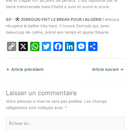
axe et frappe fort au point de penalty. C’est repoussé par la
barre transversale mais Chaïbi a suivi et ouvre le score.
80′ :
ZERROUKI FAIT LE BREAK POUR L’ALGÉRIE !
Amoura
récupère le ballon très haut. Il trouve Zerrouki qui, avec
beaucoup de calme, prend son temps et ajuste Siluane.
C
X
W
T
F
Li
M
P
o
h
w
a
n
e
ar
p
at
itt
c
k
s
ta
←
Article précédent
Article suivant
→
y
s
er
e
e
s
g
Li
A
b
dI
e
er
n
p
o
n
n
Laisser un commentaire
k
p
o
g
Votre adresse e-mail ne sera pas publiée.
Les champs
obligatoires sont indiqués avec
*
k
er
Écrivez
ici…