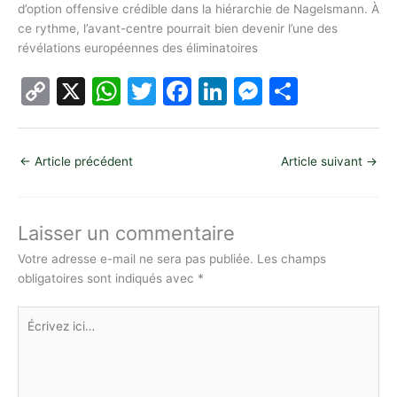
d’option offensive crédible dans la hiérarchie de Nagelsmann. À
ce rythme, l’avant-centre pourrait bien devenir l’une des
révélations européennes des éliminatoires
C
X
W
T
F
Li
M
P
o
h
w
a
n
e
ar
p
at
itt
c
k
s
ta
←
Article précédent
Article suivant
→
y
s
er
e
e
s
g
Li
A
b
dI
e
er
n
p
o
n
n
Laisser un commentaire
k
p
o
g
Votre adresse e-mail ne sera pas publiée.
Les champs
obligatoires sont indiqués avec
*
k
er
Écrivez
ici…