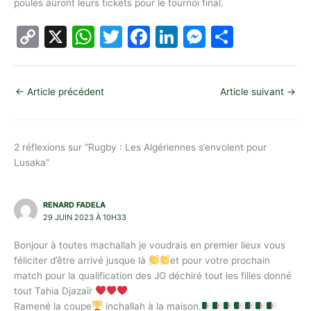
poules auront leurs tickets pour le tournoi final.
C
X
W
T
F
Li
M
P
o
h
w
a
n
e
ar
p
at
itt
c
k
s
ta
←
Article précédent
Article suivant
→
y
s
er
e
e
s
g
Li
A
b
dI
e
er
n
p
o
n
n
2 réflexions sur “Rugby : Les Algériennes s’envolent pour
k
p
o
g
Lusaka”
k
er
RENARD FADELA
29 JUIN 2023 À 10H33
Bonjour à toutes machallah je voudrais en premier lieux vous
féliciter d’être arrivé jusque là
et pour votre prochain
match pour la qualification des JO déchiré tout les filles donné
tout Tahia Djazaïr
Ramené la coupe
inchallah à la maison.