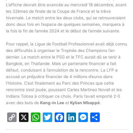
L’affiche devrait être avancée au mercredi 18 décembre, avant
les 32èmes de finale de la Coupe de France et la trêve
hivernale. Le match entre les deux clubs, qui se retrouveraient
donc deux fois en l’espace de quelques semaines, marquera à
la fois la fin de l’année 2024 et le début de l’année suivante.
Pour rappel, la Ligue de Football Professionnel avait déjà connu
des difficultés à organiser le Trophée des Champions l’an
dernier. Le match entre le PSG et le TFC aurait dû se tenir à
Bangkok, en Thaïlande. Mais un partenaire financier a fait
défaut, conduisant à l’annulation de la rencontre. La LFP a
accusé un préjudice financier de 4 millions d’euros dans
l’histoire. C’est finalement au Parc des Princes que cette
rencontre s’est jouée, poussant Carles Martinez Novell et les
Indians Tolosa à critiquer ce choix. Paris l’avait emporté 2-0
avec des buts de
Kang-in Lee
et
Kylian Mbappé
.
C
X
W
T
F
Li
M
P
o
h
w
a
n
e
ar