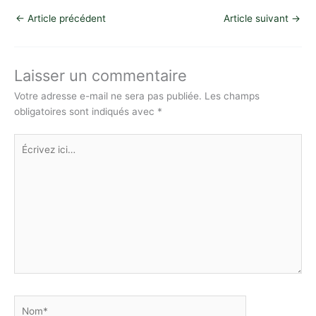
p
at
itt
c
k
s
ta
←
Article précédent
Article suivant
→
y
s
er
e
e
s
g
Li
A
b
dI
e
er
n
p
o
n
n
Laisser un commentaire
k
p
o
g
Votre adresse e-mail ne sera pas publiée.
Les champs
obligatoires sont indiqués avec
*
k
er
Écrivez
ici…
Nom*