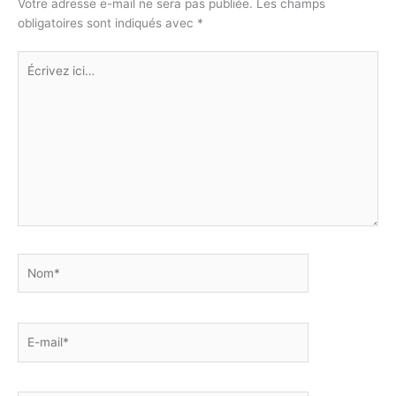
k
p
o
g
Votre adresse e-mail ne sera pas publiée.
Les champs
obligatoires sont indiqués avec
*
k
er
Écrivez
ici…
Nom*
E-
mail*