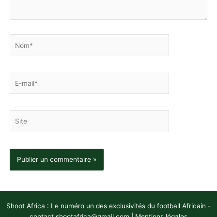
Nom*
E-
mail*
Site
Shoot Africa : Le numéro un des exclusivités du football Africain -
contact.shootafrica@gmail.com
|
Mentions légales