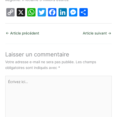
C
X
W
T
F
Li
M
P
o
h
w
a
n
e
ar
p
at
itt
c
k
s
ta
←
Article précédent
Article suivant
→
y
s
er
e
e
s
g
Li
A
b
dI
e
er
n
p
o
n
n
Laisser un commentaire
k
p
o
g
Votre adresse e-mail ne sera pas publiée.
Les champs
obligatoires sont indiqués avec
*
k
er
Écrivez
ici…