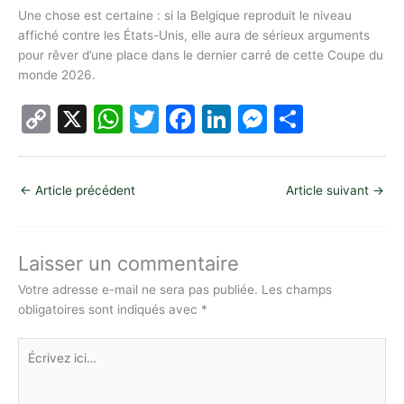
Une chose est certaine : si la Belgique reproduit le niveau
affiché contre les États-Unis, elle aura de sérieux arguments
pour rêver d’une place dans le dernier carré de cette Coupe du
monde 2026.
C
X
W
T
F
Li
M
P
o
h
w
a
n
e
ar
p
at
itt
c
k
s
ta
←
Article précédent
Article suivant
→
y
s
er
e
e
s
g
Li
A
b
dI
e
er
n
p
o
n
n
Laisser un commentaire
k
p
o
g
Votre adresse e-mail ne sera pas publiée.
Les champs
obligatoires sont indiqués avec
*
k
er
Écrivez
ici…