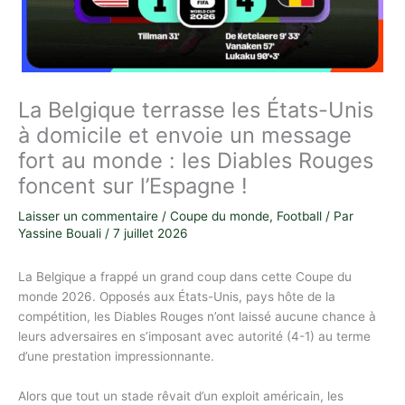
La Belgique terrasse les États-Unis
à domicile et envoie un message
fort au monde : les Diables Rouges
foncent sur l’Espagne !
Laisser un commentaire
/
Coupe du monde
,
Football
/ Par
Yassine Bouali
/
7 juillet 2026
La Belgique a frappé un grand coup dans cette Coupe du
monde 2026. Opposés aux États-Unis, pays hôte de la
compétition, les Diables Rouges n’ont laissé aucune chance à
leurs adversaires en s’imposant avec autorité (4-1) au terme
d’une prestation impressionnante.
Alors que tout un stade rêvait d’un exploit américain, les