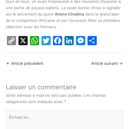
bout en bout, on avait l’impression à des moments d’assister à
une partie de pousse ballons. La seule bonne chose à signaler
est le lancement du jeune
Amine Chiakha
dans le grand bain
de la compétition Africaine et par l’occasion fêter sa première
sélection avec les Fennecs.
C
X
W
T
F
Li
M
P
o
h
w
a
n
e
ar
p
at
itt
c
k
s
ta
←
Article précédent
Article suivant
→
y
s
er
e
e
s
g
Li
A
b
dI
e
er
n
p
o
n
n
Laisser un commentaire
k
p
o
g
Votre adresse e-mail ne sera pas publiée.
Les champs
obligatoires sont indiqués avec
*
k
er
Écrivez
ici…