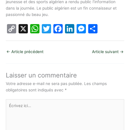
jeunesse et des sports algérien a rendu public l’information
dans la journée. Le public algérien est un fin connaisseur et
passionné du beau jeu.
C
X
W
T
F
Li
M
P
o
h
w
a
n
e
ar
p
at
itt
c
k
s
ta
←
Article précédent
Article suivant
→
y
s
er
e
e
s
g
Li
A
b
dI
e
er
n
p
o
n
n
Laisser un commentaire
k
p
o
g
Votre adresse e-mail ne sera pas publiée.
Les champs
obligatoires sont indiqués avec
*
k
er
Écrivez
ici…