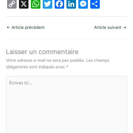
C
X
W
T
F
Li
M
P
o
h
w
a
n
e
ar
p
at
itt
c
k
s
ta
←
Article précédent
Article suivant
→
y
s
er
e
e
s
g
Li
A
b
dI
e
er
n
p
o
n
n
Laisser un commentaire
k
p
o
g
Votre adresse e-mail ne sera pas publiée.
Les champs
obligatoires sont indiqués avec
*
k
er
Écrivez
ici…