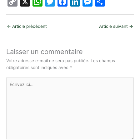
C
X
W
T
F
Li
M
P
o
h
w
a
n
e
ar
p
at
itt
c
k
s
ta
←
Article précédent
Article suivant
→
y
s
er
e
e
s
g
Li
A
b
dI
e
er
n
p
o
n
n
Laisser un commentaire
k
p
o
g
Votre adresse e-mail ne sera pas publiée.
Les champs
obligatoires sont indiqués avec
*
k
er
Écrivez
ici…